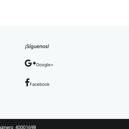
¡Síguenos!
Google+
Facebook
el número: 40001698