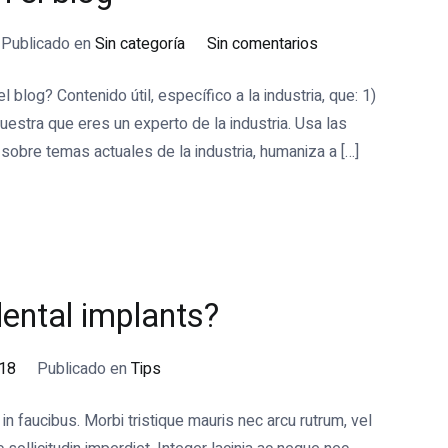
en
Publicado en
Sin categoría
Sin comentarios
Título
 blog? Contenido útil, específico a la industria, que: 1)
de
uestra que eres un experto de la industria. Usa las
la
sobre temas actuales de la industria, humaniza a […]
publicación
en
el
blog
ental implants?
018
Publicado en
Tips
 faucibus. Morbi tristique mauris nec arcu rutrum, vel