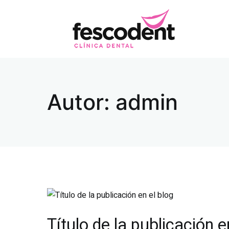
Ir
al
contenido
Dra. 
Autor:
admin
Título de la publicación e