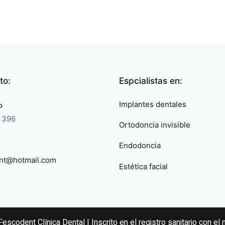
to:
Espcialistas en:
Implantes dentales
o
 396
Ortodoncia invisible
Endodoncia
nt@hotmail.com
Estética facial
escodent Clínica Dental | Inscrito en el registro sanitario con 